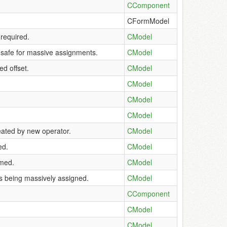
CComponent
CFormModel
 required.
CModel
s safe for massive assignments.
CModel
ed offset.
CModel
CModel
CModel
CModel
reated by new operator.
CModel
ed.
CModel
rmed.
CModel
is being massively assigned.
CModel
CComponent
CModel
CModel