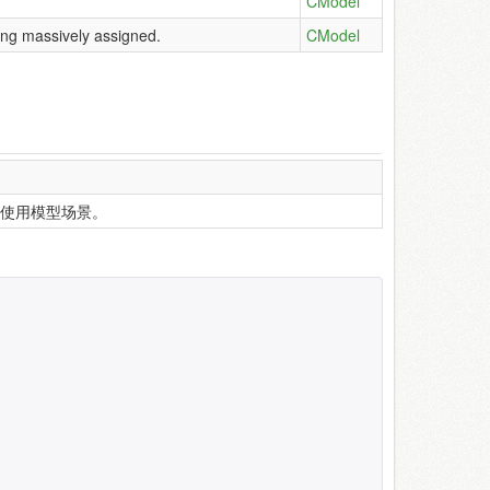
CModel
ing massively assigned.
CModel
使用模型场景。