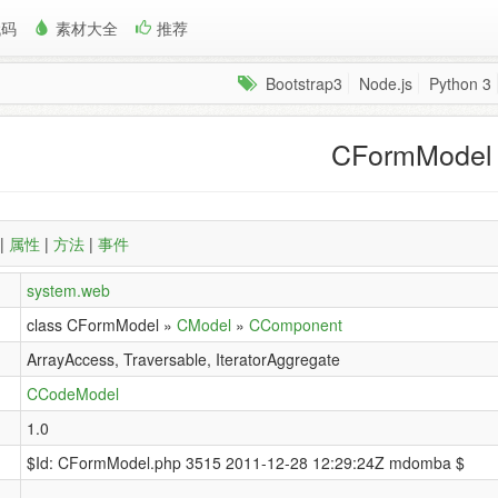
代码
素材大全
推荐
Bootstrap3
Node.js
Python 3
CFormModel
|
属性
|
方法
|
事件
system.web
class CFormModel »
CModel
»
CComponent
ArrayAccess, Traversable, IteratorAggregate
CCodeModel
1.0
$Id: CFormModel.php 3515 2011-12-28 12:29:24Z mdomba $