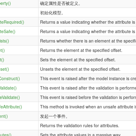
erty()
确定属性是否被定义。
初始化模型。
uteRequired()
Returns a value indicating whether the attribute is
uteSafe()
Returns a value indicating whether the attribute i
ists()
Returns whether there is an element at the specifi
t()
Returns the element at the specified offset.
t()
Sets the element at the specified offset.
set()
Unsets the element at the specified offset.
Construct()
This event is raised after the model instance is c
alidate()
This event is raised after the validation is perform
eValidate()
This event is raised before the validation is perfo
eAttribute()
This method is invoked when an unsafe attribute 
nt()
发起一个事件。
Returns the validation rules for attributes.
butes()
Sets the attribute values in a massive way.