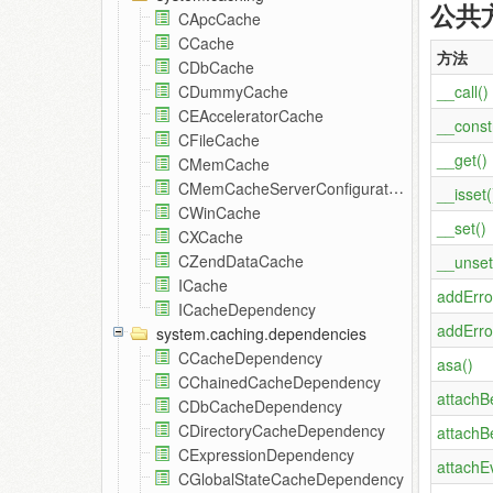
公共
CApcCache
CCache
方法
CDbCache
__call()
CDummyCache
CEAcceleratorCache
__const
CFileCache
__get()
CMemCache
CMemCacheServerConfiguration
__isset(
CWinCache
__set()
CXCache
CZendDataCache
__unset
ICache
addErro
ICacheDependency
addErro
system.caching.dependencies
CCacheDependency
asa()
CChainedCacheDependency
attachB
CDbCacheDependency
CDirectoryCacheDependency
attachB
CExpressionDependency
attachE
CGlobalStateCacheDependency