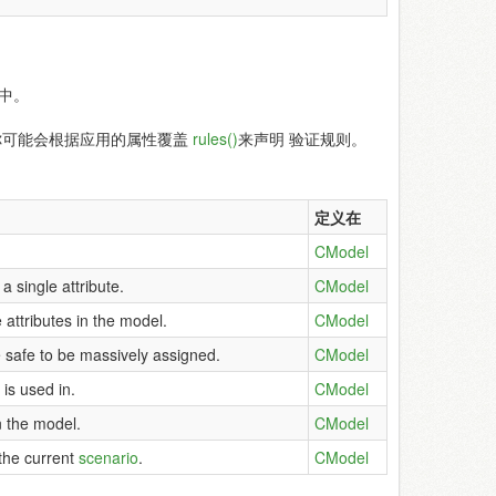
库中。
 你可能会根据应用的属性覆盖
rules()
来声明 验证规则。
定义在
CModel
 a single attribute.
CModel
 attributes in the model.
CModel
e safe to be massively assigned.
CModel
is used in.
CModel
n the model.
CModel
 the current
scenario
.
CModel