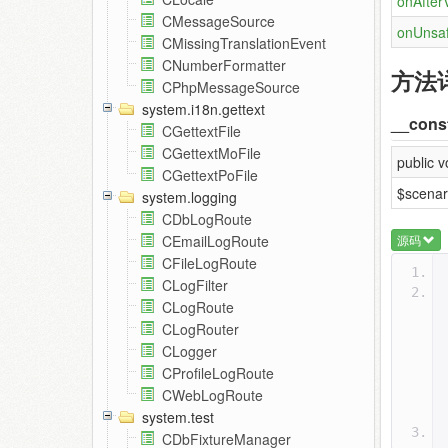
onAfterV
CMessageSource
onUnsaf
CMissingTranslationEvent
CNumberFormatter
方法
CPhpMessageSource
system.i18n.gettext
__const
CGettextFile
CGettextMoFile
public 
CGettextPoFile
$scenar
system.logging
CDbLogRoute
源码
CEmailLogRoute
CFileLogRoute
CLogFilter
CLogRoute
CLogRouter
CLogger
CProfileLogRoute
CWebLogRoute
system.test
CDbFixtureManager