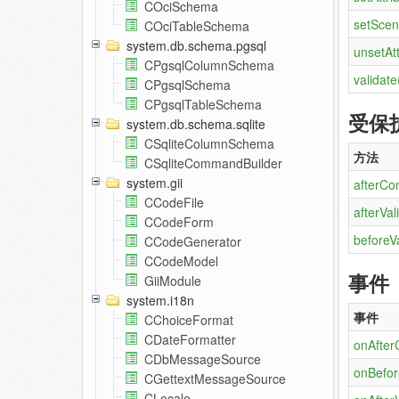
COciSchema
setScen
COciTableSchema
system.db.schema.pgsql
unsetAtt
CPgsqlColumnSchema
validate
CPgsqlSchema
CPgsqlTableSchema
受保
system.db.schema.sqlite
CSqliteColumnSchema
方法
CSqliteCommandBuilder
system.gii
afterCon
CCodeFile
afterVal
CCodeForm
beforeVa
CCodeGenerator
CCodeModel
事件
GiiModule
system.i18n
事件
CChoiceFormat
CDateFormatter
onAfter
CDbMessageSource
onBefor
CGettextMessageSource
CLocale