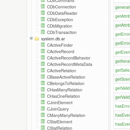
CDbCommand
CDbConnection
generat
CDbDataReader
getAttri
CDbException
getAttri
CDbMigration
CDbTransaction
getError
system.db.ar
getError
CActiveFinder
CActiveRecord
getEven
CActiveRecordBehavior
getItera
CActiveRecordMetaData
getSafe
CActiveRelation
CBaseActiveRelation
getScen
CBelongsToRelation
getValid
CHasManyRelation
CHasOneRelation
getValid
CJoinElement
hasErro
CJoinQuery
hasEven
CManyManyRelation
CStatElement
hasEven
CStatRelation