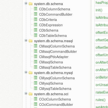
hasProp
system.db.schema
CDbColumnSchema
init()
CDbCommandBuilder
isAttrib
CDbCriteria
isAttrib
CDbExpression
CDbSchema
offsetEx
CDbTableSchema
offsetGe
system.db.schema.mssql
CMssqlColumnSchema
offsetSe
CMssqlCommandBuilder
offsetUn
CMssqlPdoAdapter
CMssqlSchema
onAfter
CMssqlTableSchema
onAfterV
system.db.schema.mysql
onBefor
CMysqlColumnSchema
CMysqlSchema
onUnsaf
CMysqlTableSchema
raiseEve
system.db.schema.oci
COciColumnSchema
rules()
COciCommandBuilder
setAttri