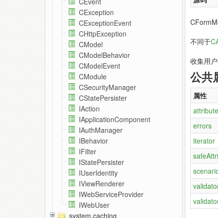
CEvent
CException
CForm
CExceptionEvent
CHttpException
不同于
CA
CModel
CModelBehavior
收集用户
CModelEvent
公共
CModule
CSecurityManager
属性
CStatePersister
IAction
attribut
IApplicationComponent
errors
IAuthManager
iterator
IBehavior
IFilter
safeAtt
IStatePersister
scenari
IUserIdentity
IViewRenderer
validato
IWebServiceProvider
validato
IWebUser
system.caching