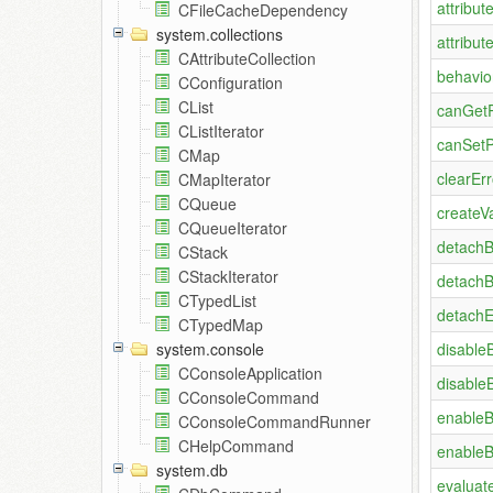
attribut
CFileCacheDependency
system.collections
attribu
CAttributeCollection
behavio
CConfiguration
CList
canGetP
CListIterator
canSetP
CMap
clearErr
CMapIterator
CQueue
createVa
CQueueIterator
detachB
CStack
CStackIterator
detachB
CTypedList
detachE
CTypedMap
disable
system.console
CConsoleApplication
disable
CConsoleCommand
enableB
CConsoleCommandRunner
CHelpCommand
enableB
system.db
evaluat