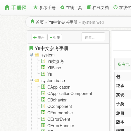
手册网
参考手册
在线工具
在线文档
在线
首页
»
Yii中文参考手册
»
system.web
展开
折叠
Yii中文参考手册
system
Yii类参考
所有包
YiiBase
Yii
包
system.base
继承
CApplication
CApplicationComponent
实现
CBehavior
子类
CComponent
源自
CEnumerable
CErrorEvent
版本
CErrorHandler
源码