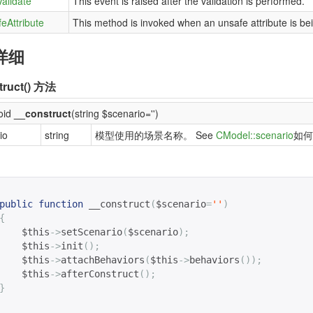
alidate
This event is raised after the validation is performed.
eAttribute
This method is invoked when an unsafe attribute is be
详细
ruct()
方法
void
__construct
(string $scenario='')
io
string
模型使用的场景名称。 See
CModel::scenario
如何
public
function
__construct
(
$scenario
=
''
)
{
$this
->
setScenario
(
$scenario
);
$this
->
init
();
$this
->
attachBehaviors
(
$this
->
behaviors
());
$this
->
afterConstruct
();
}