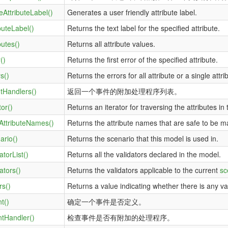
eAttributeLabel()
Generates a user friendly attribute label.
buteLabel()
Returns the text label for the specified attribute.
butes()
Returns all attribute values.
()
Returns the first error of the specified attribute.
s()
Returns the errors for all attribute or a single attri
tHandlers()
返回一个事件的附加处理程序列表。
tor()
Returns an iterator for traversing the attributes in
AttributeNames()
Returns the attribute names that are safe to be m
ario()
Returns the scenario that this model is used in.
atorList()
Returns all the validators declared in the model.
ators()
Returns the validators applicable to the current
sc
rs()
Returns a value indicating whether there is any val
t()
确定一个事件是否定义。
tHandler()
检查事件是否有附加的处理程序。