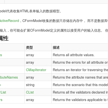
Model代表收集HTML表单输入的数据模型。
ctiveRecord
，CFormModel收集的数据只存储在内存中， 而不是数据
输入，你可能会扩展CFormModel定义的属性以接受用户的输入信息。
属性
类型
描述
es
array
Returns all attribute values.
array
Returns the errors for all attribute or
CMapIterator
Returns an iterator for traversing the
ributeNames
array
Returns the attribute names that ar
o
string
Returns the scenario that this model 
rList
CList
Returns all the validators declared i
rs
array
Returns the validators applicable to