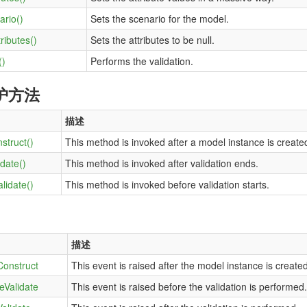
ario()
Sets the scenario for the model.
ributes()
Sets the attributes to be null.
()
Performs the validation.
护方法
描述
struct()
This method is invoked after a model instance is create
idate()
This method is invoked after validation ends.
lidate()
This method is invoked before validation starts.
描述
Construct
This event is raised after the model instance is create
eValidate
This event is raised before the validation is performed.