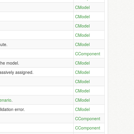
CModel
CModel
CModel
CModel
bute.
CModel
CComponent
 the model.
CModel
assively assigned.
CModel
CModel
CModel
enario
.
CModel
idation error.
CModel
CComponent
CComponent