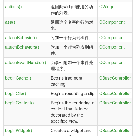
actions()
返回此widget使用的动
CWidget
作的列表。
asa()
返回这个名字的行为对
CComponent
象。
attachBehavior()
附加一个行为到组件。
CComponent
attachBehaviors()
附加一个行为列表到组
CComponent
件。
attachEventHandler()
为事件附加一个事件处
CComponent
理程序。
beginCache()
Begins fragment
CBaseController
caching.
beginClip()
Begins recording a clip.
CBaseController
beginContent()
Begins the rendering of
CBaseController
content that is to be
decorated by the
specified view.
beginWidget()
Creates a widget and
CBaseController