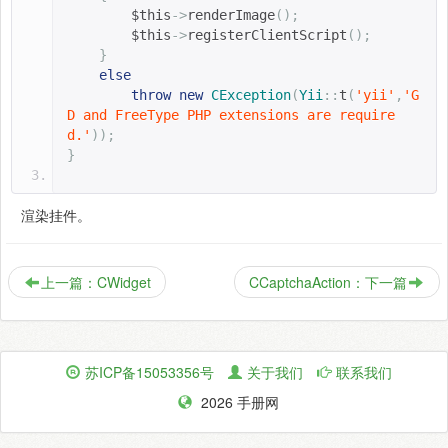
$this
->
renderImage
();
$this
->
registerClientScript
();
}
else
throw
new
CException
(
Yii
::
t
(
'yii'
,
'G
D and FreeType PHP extensions are require
d.'
));
}
渲染挂件。
上一篇：CWidget
CCaptchaAction：下一篇
苏ICP备15053356号
关于我们
联系我们
2026 手册网