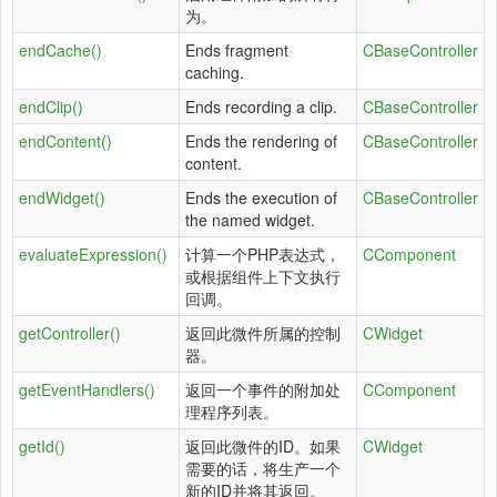
为。
endCache()
Ends fragment
CBaseController
caching.
endClip()
Ends recording a clip.
CBaseController
endContent()
Ends the rendering of
CBaseController
content.
endWidget()
Ends the execution of
CBaseController
the named widget.
evaluateExpression()
计算一个PHP表达式，
CComponent
或根据组件上下文执行
回调。
getController()
返回此微件所属的控制
CWidget
器。
getEventHandlers()
返回一个事件的附加处
CComponent
理程序列表。
getId()
返回此微件的ID。如果
CWidget
需要的话，将生产一个
新的ID并将其返回。