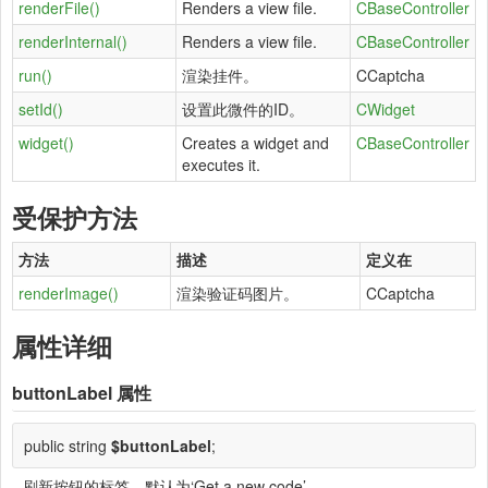
renderFile()
Renders a view file.
CBaseController
renderInternal()
Renders a view file.
CBaseController
run()
渲染挂件。
CCaptcha
setId()
设置此微件的ID。
CWidget
widget()
Creates a widget and
CBaseController
executes it.
受保护方法
方法
描述
定义在
renderImage()
渲染验证码图片。
CCaptcha
属性详细
buttonLabel
属性
public string
$buttonLabel
;
刷新按钮的标签。默认为‘Get a new code’。