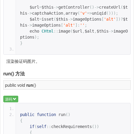
$url
=
$this
->
getController
()->
createUrl
(
$t
his
->
captchaAction
,
array
(
'v'
=>
uniqid
()));
$alt
=
isset
(
$this
->
imageOptions
[
'alt'
])?
$t
his
->
imageOptions
[
'alt'
]:
''
;
    echo 
CHtml
::
image
(
$url
,
$alt
,
$this
->
imageO
ptions
);
}
渲染验证码图片。
run()
方法
public void
run
()
源码
public
function
run
()
{
if
(
self
::
checkRequirements
())
{