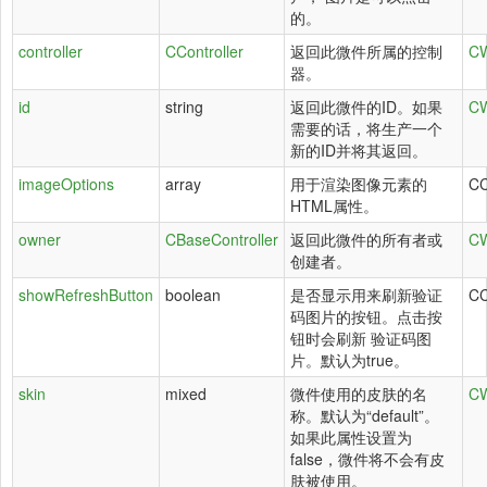
的。
controller
CController
返回此微件所属的控制
CW
器。
id
string
返回此微件的ID。如果
CW
需要的话，将生产一个
新的ID并将其返回。
imageOptions
array
用于渲染图像元素的
CC
HTML属性。
owner
CBaseController
返回此微件的所有者或
CW
创建者。
showRefreshButton
boolean
是否显示用来刷新验证
CC
码图片的按钮。点击按
钮时会刷新 验证码图
片。默认为true。
skin
mixed
微件使用的皮肤的名
CW
称。默认为“default”。
如果此属性设置为
false，微件将不会有皮
肤被使用。