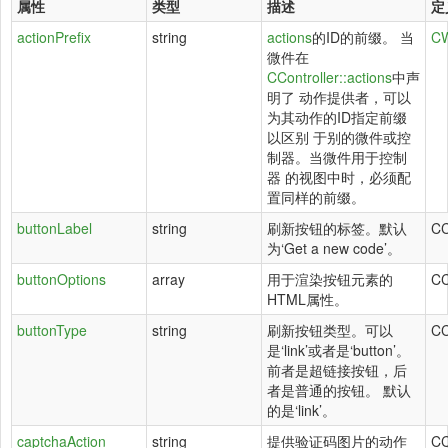
属性
类型
描述
定
actionPrefix
string
actions
的ID的前缀。 当
CW
微件在
CController::actions
中声
明了 动作提供者，可以
为其动作的ID指定前缀
以区别 于别的微件或控
制器。当微件用于控制
器 的视图中时，必须配
置同样的前缀。
buttonLabel
string
刷新按钮的标签。默认
CC
为‘Get a new code’。
buttonOptions
array
用于渲染按钮元素的
CC
HTML属性。
buttonType
string
刷新按钮类型。可以
CC
是‘link’或者是‘button’。
前者是超链接按钮，后
者是普通的按钮。 默认
的是‘link’。
captchaAction
string
提供验证码图片的动作
CC