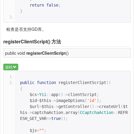
return
false
;
}
检查是否支持GD库。
registerClientScript()
方法
public void
registerClientScript
()
源码
public
function
registerClientScript
()
{
$cs
=
Yii
::
app
()->
clientScript
;
$id
=
$this
->
imageOptions
[
'id'
];
$url
=
$this
->
getController
()->
createUrl
(
$t
his
->
captchaAction
,
array
(
CCaptchaAction
::
REFR
ESH_GET_VAR
=>
true
));
$js
=
""
;