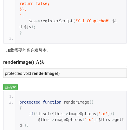
return false;
});
"
;
$cs
->
registerScript
(
'Yii.CCaptcha#'
.
$i
d
,
$js
);
}
加载需要的客户端脚本。
renderImage()
方法
protected void
renderImage
()
源码
protected
function
renderImage
()
{
if
(!
isset
(
$this
->
imageOptions
[
'id'
]))
$this
->
imageOptions
[
'id'
]=
$this
->
getI
d
();