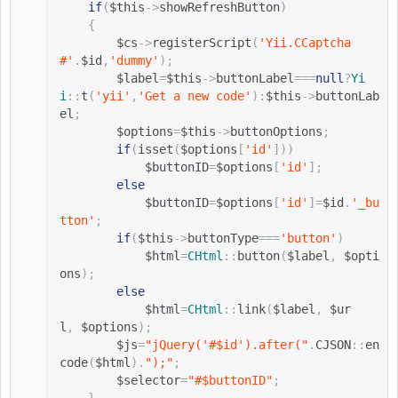
if
(
$this
->
showRefreshButton
)
{
$cs
->
registerScript
(
'Yii.CCaptcha
#'
.
$id
,
'dummy'
);
$label
=
$this
->
buttonLabel
===
null
?
Yi
i
::
t
(
'yii'
,
'Get a new code'
):
$this
->
buttonLab
el
;
$options
=
$this
->
buttonOptions
;
if
(
isset
(
$options
[
'id'
]))
$buttonID
=
$options
[
'id'
];
else
$buttonID
=
$options
[
'id'
]=
$id
.
'_bu
tton'
;
if
(
$this
->
buttonType
===
'button'
)
$html
=
CHtml
::
button
(
$label
,
$opti
ons
);
else
$html
=
CHtml
::
link
(
$label
,
$ur
l
,
$options
);
$js
=
"jQuery('#
$id
').after("
.
CJSON
::
en
code
(
$html
).
");"
;
$selector
=
"#
$buttonID
"
;