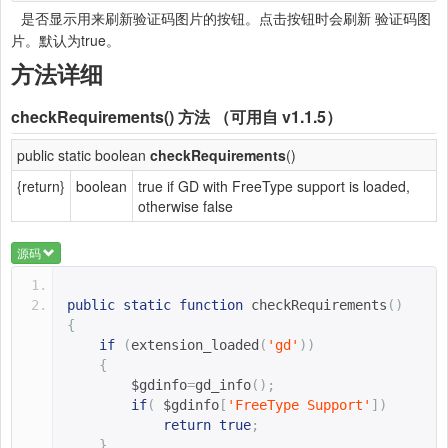
是否显示用来刷新验证码图片的按钮。点击按钮时会刷新 验证码图
片。默认为true。
方法详细
checkRequirements()
方法 （可用自 v1.1.5）
public static boolean
checkRequirements
()
{return}
boolean
true if GD with FreeType support is loaded,
otherwise false
源码
public
static
function
checkRequirements
()
{
if
(
extension_loaded
(
'gd'
))
{
$gdinfo
=
gd_info
();
if
(
$gdinfo
[
'FreeType Support'
])
return
true
;
}