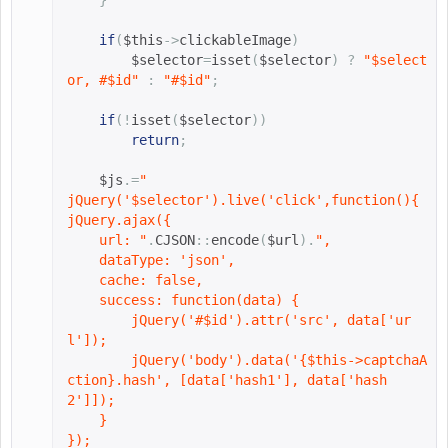
}
if
(
$this
->
clickableImage
)
$selector
=
isset
(
$selector
)
?
"
$select
or
, #
$id
"
:
"#
$id
"
;
if
(!
isset
(
$selector
))
return
;
$js
.=
"
jQuery('
$selector
').live('click',function(){
jQuery.ajax({
    url: "
.
CJSON
::
encode
(
$url
).
",
    dataType: 'json',
    cache: false,
    success: function(data) {
        jQuery('#
$id
').attr('src', data['ur
l']);
        jQuery('body').data('
{
$this
->
captchaA
ction
}
.hash', [data['hash1'], data['hash
2']]);
    }
});