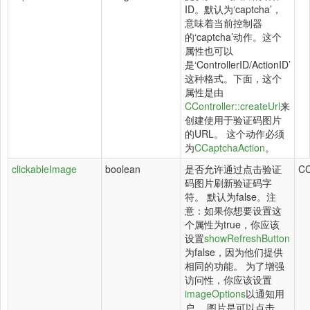
ID。默认为‘captcha’，
意味着当前控制器
的‘captcha’动作。这个
属性也可以
是‘ControllerID/ActionID’
这种格式。下面，这个
属性是由
CController::createUrl
来
创建使用于验证码图片
的URL。 这个动作必须
为
CCaptchaAction
。
clickableImage
boolean
是否允许通过点击验证
CC
码图片刷新验证码字
符。 默认为false。注
意：如果你想要设置这
个属性为true，你应该
设置
showRefreshButton
为false，因为他们提供
相同的功能。 为了增强
访问性，你应该设置
imageOptions
以通知用
户， 图片是可以点击