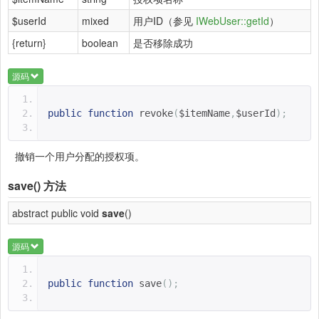
$userId
mixed
用户ID（参见
IWebUser::getId
）
{return}
boolean
是否移除成功
源码
public
function
revoke
(
$itemName
,
$userId
);
撤销一个用户分配的授权项。
save()
方法
abstract public void
save
()
源码
public
function
save
();