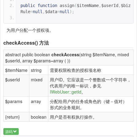
public
function
assign
(
$itemName
,
$userId
,
$biz
Rule
=
null
,
$data
=
null
);
为用户分配一个授权项。
checkAccess()
方法
abstract public boolean
checkAccess
(string $itemName, mixed
$userId, array $params=array ( ))
$itemName
string
需要权限检查的授权项名称
$userId
mixed
用户ID。它应该是一个整数或一个字符串，
代表用户的唯一标识，参见
IWebUser::getId
。
$params
array
分配给用户的任务或角色的（键－值对）
形式的业务规则。
{return}
boolean
用户是否有权执行操作。
源码