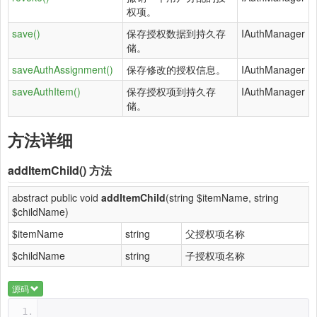
权项。
save()
保存授权数据到持久存
IAuthManager
储。
saveAuthAssignment()
保存修改的授权信息。
IAuthManager
saveAuthItem()
保存授权项到持久存
IAuthManager
储。
方法详细
addItemChild()
方法
abstract public void
addItemChild
(string $itemName, string
$childName)
$itemName
string
父授权项名称
$childName
string
子授权项名称
源码