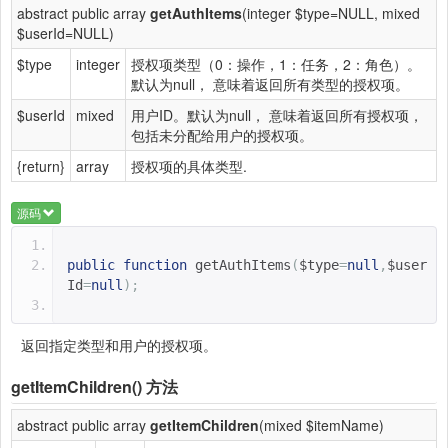
abstract public array
getAuthItems
(integer $type=NULL, mixed
$userId=NULL)
$type
integer
授权项类型（0：操作，1：任务，2：角色）。
默认为null， 意味着返回所有类型的授权项。
$userId
mixed
用户ID。默认为null， 意味着返回所有授权项，
包括未分配给用户的授权项。
{return}
array
授权项的具体类型.
源码
public
function
getAuthItems
(
$type
=
null
,
$user
Id
=
null
);
返回指定类型和用户的授权项。
getItemChildren()
方法
abstract public array
getItemChildren
(mixed $itemName)