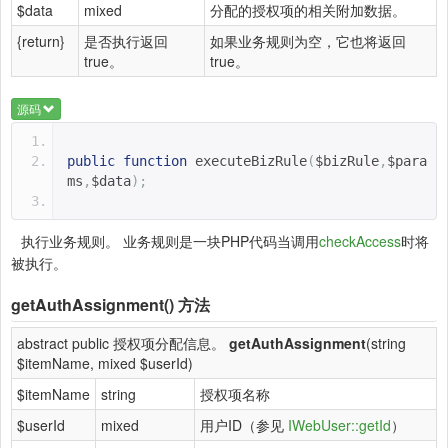
$data
mixed
分配的授权项的相关附加数据。
{return}
是否执行返回
如果业务规则为空，它也将返回
true。
true。
源码
public
function
executeBizRule
(
$bizRule
,
$para
ms
,
$data
);
执行业务规则。 业务规则是一块PHP代码当调用
checkAccess
时将
被执行。
getAuthAssignment()
方法
abstract public 授权项分配信息。
getAuthAssignment
(string
$itemName, mixed $userId)
$itemName
string
授权项名称
$userId
mixed
用户ID（参见
IWebUser::getId
）