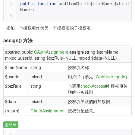
public
function
addItemChild
(
$itemName
,
$child
Name
);
添加一个授权项作为另一个授权项的子授权项。
assign()
方法
abstract public
CAuthAssignment
assign
(string $itemName,
mixed $userId, string $bizRule=NULL, mixed $data=NULL)
$itemName
string
授权项名称
$userId
mixed
用户ID（参见
IWebUser::getId
）
$bizRule
string
当调用
checkAccess
时 授权项关
联的业务规则
$data
mixed
授权项关联的附加数据
{return}
CAuthAssignment
授权分配信息。
源码