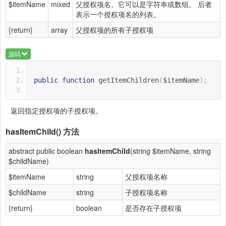
$itemName
mixed
父授权项名。它可以是字符串或数组。 后者
表示一个授权项名的列表。
{return}
array
父授权项的所有子授权项
源码
public
function
getItemChildren
(
$itemName
);
返回指定授权项的子授权项。
hasItemChild()
方法
abstract public boolean
hasItemChild
(string $itemName, string
$childName)
$itemName
string
父授权项名称
$childName
string
子授权项名称
{return}
boolean
是否存在子授权项