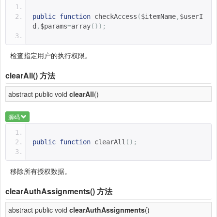
public
function
checkAccess
(
$itemName
,
$userI
d
,
$params
=
array
());
检查指定用户的执行权限。
clearAll()
方法
abstract public void
clearAll
()
源码
public
function
clearAll
();
移除所有授权数据。
clearAuthAssignments()
方法
abstract public void
clearAuthAssignments
()