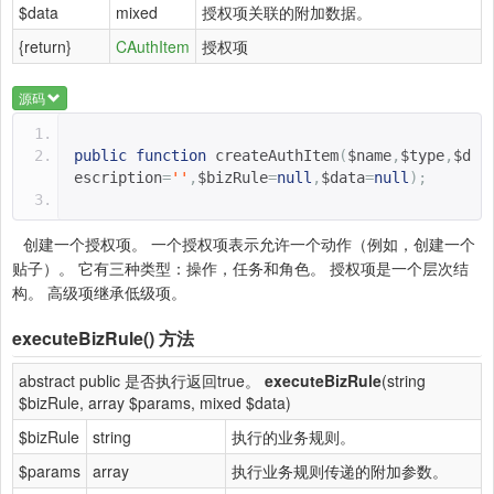
$data
mixed
授权项关联的附加数据。
{return}
CAuthItem
授权项
源码
public
function
createAuthItem
(
$name
,
$type
,
$d
escription
=
''
,
$bizRule
=
null
,
$data
=
null
);
创建一个授权项。 一个授权项表示允许一个动作（例如，创建一个
贴子）。 它有三种类型：操作，任务和角色。 授权项是一个层次结
构。 高级项继承低级项。
executeBizRule()
方法
abstract public 是否执行返回true。
executeBizRule
(string
$bizRule, array $params, mixed $data)
$bizRule
string
执行的业务规则。
$params
array
执行业务规则传递的附加参数。