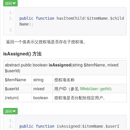
源码
public
function
hasItemChild
(
$itemName
,
$child
Name
);
返回一个值表示父授权项是否存在子授权项。
isAssigned()
方法
abstract public boolean
isAssigned
(string $itemName, mixed
$userId)
$itemName
string
授权项名称
$userId
mixed
用户ID（参见
IWebUser::getId
）
{return}
boolean
授权项是否分配给指定用户。
源码
public
function
isAssigned
(
$itemName
,
$userI