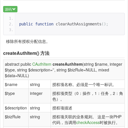
源码
public
function
clearAuthAssignments
();
移除所有授权分配信息。
createAuthItem()
方法
abstract public
CAuthItem
createAuthItem
(string $name, integer
$type, string $description='', string $bizRule=NULL, mixed
$data=NULL)
$name
string
授权项名称。必须是一个唯一标识。
$type
integer
授权项类型（0：操作，1：任务，2：角
色）。
$description
string
授权项描述
$bizRule
string
授权项关联的业务规则。 这是一块PHP
代码，当调用
checkAccess
时被执行。