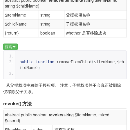
abstract public boolean
removeItemChild
(string $itemName,
string $childName)
$itemName
string
父授权项名称
$childName
string
子授权项名称
{return}
boolean
whether 是否移除成功
源码
public
function
removeItemChild
(
$itemName
,
$ch
ildName
);
从父授权项中移除子授权项。 注意，子授权项并不会真正被删除，
仅移除父子关系。
revoke()
方法
abstract public boolean
revoke
(string $itemName, mixed
$userId)
$itemName
string
授权项名称