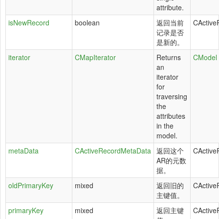
attribute.
isNewRecord
boolean
返回当前
CActive
记录是否
是新的。
iterator
CMapIterator
Returns
CModel
an
iterator
for
traversing
the
attributes
in the
model.
metaData
CActiveRecordMetaData
返回这个
CActive
AR的元数
据。
oldPrimaryKey
mixed
返回旧的
CActive
主键值。
primaryKey
mixed
返回主键
CActive