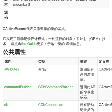
本
mdomba $
源
码
CActiveRecord代表关系数据的类的基类。
它实现了活动记录设计模式，一种流行的对象关系映射（ORM）技
术。 请点击
the Guide
更多关于这个类的 详细信息。
公共属性
属性
类型
描述
定义在
attributes
array
返回所有
CActive
列的属性
值。
commandBuilder
CDbCommandBuilder
返回此AR
CActive
的命令生
成器。
db
CDbConnection
所有活动
CActive
记录类的