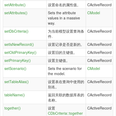
setAttribute()
设置命名的属性值。
CActiveRecord
setAttributes()
Sets the attribute
CModel
values in a massive
way.
setDbCriteria()
为当前模型设置查询条
CActiveRecord
件.
setIsNewRecord()
设置记录是否是新的。
CActiveRecord
setOldPrimaryKey()
设置旧的主键值。
CActiveRecord
setPrimaryKey()
设置主键值。
CActiveRecord
setScenario()
Sets the scenario for
CModel
the model.
setTableAlias()
设置表在查询中使用的
CActiveRecord
别名。
tableName()
返回关联的数据库表的
CActiveRecord
名称。
together()
设置
CActiveRecord
CDbCriteria::together