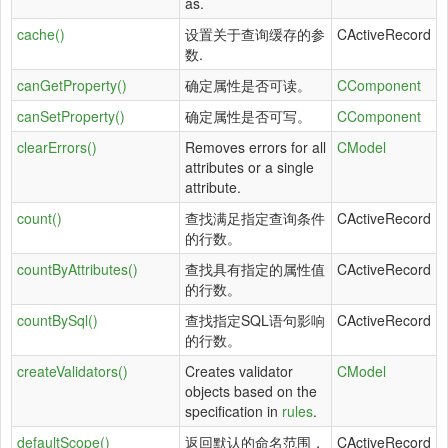
as.
cache()
设置关于查询缓存的参
CActiveRecord
数.
canGetProperty()
确定属性是否可读。
CComponent
canSetProperty()
确定属性是否可写。
CComponent
clearErrors()
Removes errors for all
CModel
attributes or a single
attribute.
count()
查找满足指定查询条件
CActiveRecord
的行数。
countByAttributes()
查找具有指定的属性值
CActiveRecord
的行数。
countBySql()
查找指定SQL语句影响
CActiveRecord
的行数。
createValidators()
Creates validator
CModel
objects based on the
specification in
rules
.
defaultScope()
返回默认的命名范围，
CActiveRecord