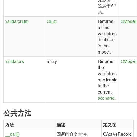
这属于AR
类。
validatorList
CList
Returns
CModel
all the
validators
declared
in the
model.
validators
array
Returns
CModel
the
validators
applicable
to the
current
scenario
.
公共方法
方法
描述
定义在
__call()
回调的命名方法。
CActiveRecord