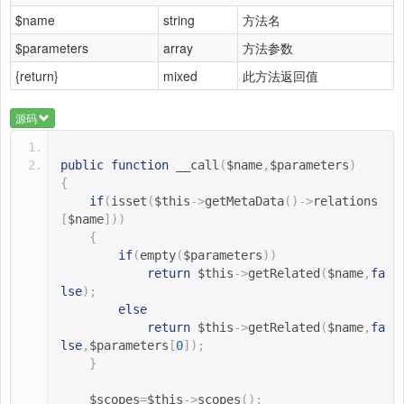
$name
string
方法名
$parameters
array
方法参数
{return}
mixed
此方法返回值
源码
public
function
__call
(
$name
,
$parameters
)
{
if
(
isset
(
$this
->
getMetaData
()->
relations
[
$name
]))
{
if
(
empty
(
$parameters
))
return
$this
->
getRelated
(
$name
,
fa
lse
);
else
return
$this
->
getRelated
(
$name
,
fa
lse
,
$parameters
[
0
]);
}
$scopes
=
$this
->
scopes
();