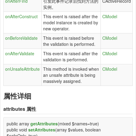
onAfterFind
引发此事件记录后找到方法的
CActiveRecord
实例。
onAfterConstruct
This event is raised after the
CModel
model instance is created by
new operator.
onBeforeValidate
This event is raised before
CModel
the validation is performed.
onAfterValidate
This event is raised after the
CModel
validation is performed.
onUnsafeAttribute
This method is invoked when
CModel
an unsafe attribute is being
massively assigned.
属性详细
attributes
属性
public array
getAttributes
(mixed $names=true)
public void
setAttributes
(array $values, boolean
$safeOnly=true)