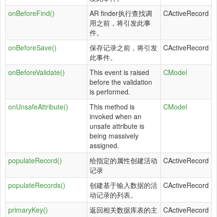
onBeforeFind()
AR finder执行查找调
CActiveRecord
用之前，将引发此事
件。
onBeforeSave()
保存记录之前，将引发
CActiveRecord
此事件。
onBeforeValidate()
This event is raised
CModel
before the validation
is performed.
onUnsafeAttribute()
This method is
CModel
invoked when an
unsafe attribute is
being massively
assigned.
populateRecord()
给指定的属性创建活动
CActiveRecord
记录
populateRecords()
创建基于输入数据的活
CActiveRecord
动记录的列表。
primaryKey()
返回相关数据库表的主
CActiveRecord