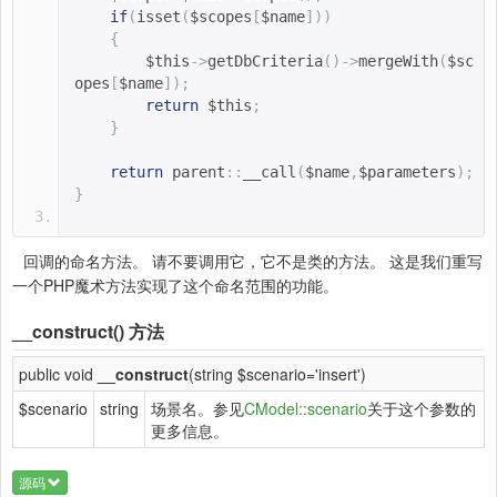
if
(
isset
(
$scopes
[
$name
]))
{
$this
->
getDbCriteria
()->
mergeWith
(
$sc
opes
[
$name
]);
return
$this
;
}
return
parent
::
__call
(
$name
,
$parameters
);
}
回调的命名方法。 请不要调用它，它不是类的方法。 这是我们重写
一个PHP魔术方法实现了这个命名范围的功能。
__construct()
方法
public void
__construct
(string $scenario='insert')
$scenario
string
场景名。参见
CModel::scenario
关于这个参数的
更多信息。
源码