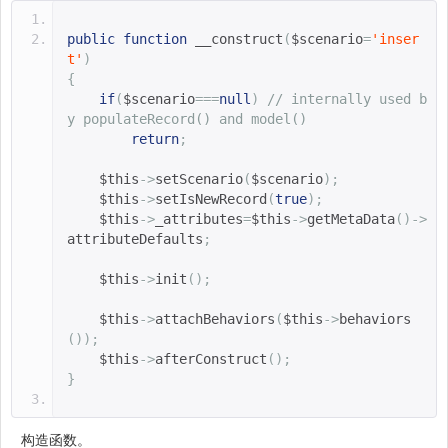
public
function
__construct
(
$scenario
=
'inser
t'
)
{
if
(
$scenario
===
null
)
// internally used b
y populateRecord() and model()
return
;
$this
->
setScenario
(
$scenario
);
$this
->
setIsNewRecord
(
true
);
$this
->
_attributes
=
$this
->
getMetaData
()->
attributeDefaults
;
$this
->
init
();
$this
->
attachBehaviors
(
$this
->
behaviors
());
$this
->
afterConstruct
();
}
构造函数。