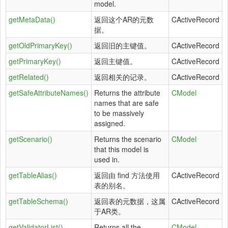
model.
getMetaData()
返回这个AR的元数
CActiveRecord
据。
getOldPrimaryKey()
返回旧的主键值。
CActiveRecord
getPrimaryKey()
返回主键值。
CActiveRecord
getRelated()
返回相关的记录。
CActiveRecord
getSafeAttributeNames()
Returns the attribute
CModel
names that are safe
to be massively
assigned.
getScenario()
Returns the scenario
CModel
that this model is
used in.
getTableAlias()
返回由 find 方法使用
CActiveRecord
表的别名。
getTableSchema()
返回表的元数据，这属
CActiveRecord
于AR类。
getValidatorList()
Returns all the
CModel