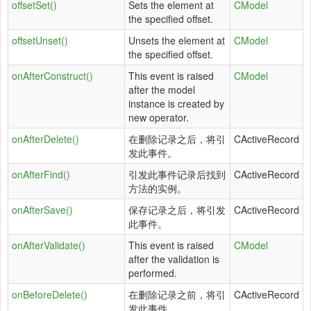
offsetSet()
Sets the element at
CModel
the specified offset.
offsetUnset()
Unsets the element at
CModel
the specified offset.
onAfterConstruct()
This event is raised
CModel
after the model
instance is created by
new operator.
onAfterDelete()
在删除记录之后，将引
CActiveRecord
发此事件。
onAfterFind()
引发此事件记录后找到
CActiveRecord
方法的实例。
onAfterSave()
保存记录之后，将引发
CActiveRecord
此事件。
onAfterValidate()
This event is raised
CModel
after the validation is
performed.
onBeforeDelete()
在删除记录之前，将引
CActiveRecord
发此事件。