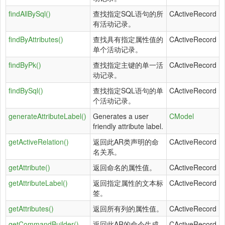
findAllBySql()
查找指定SQL语句的所
CActiveRecord
有活动记录。
findByAttributes()
查找具有指定属性值的
CActiveRecord
单个活动记录。
findByPk()
查找指定主键的单一活
CActiveRecord
动记录。
findBySql()
查找指定SQL语句的单
CActiveRecord
个活动记录。
generateAttributeLabel()
Generates a user
CModel
friendly attribute label.
getActiveRelation()
返回此AR类声明的命
CActiveRecord
名关系。
getAttribute()
返回命名的属性值。
CActiveRecord
getAttributeLabel()
返回指定属性的文本标
CActiveRecord
签。
getAttributes()
返回所有列的属性值。
CActiveRecord
getCommandBuilder()
返回此AR的命令生成
CActiveRecord