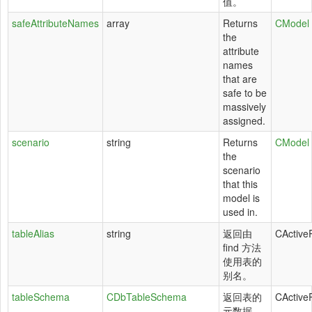
值。
safeAttributeNames
array
Returns
CModel
the
attribute
names
that are
safe to be
massively
assigned.
scenario
string
Returns
CModel
the
scenario
that this
model is
used in.
tableAlias
string
返回由
CActive
find 方法
使用表的
别名。
tableSchema
CDbTableSchema
返回表的
CActive
元数据，