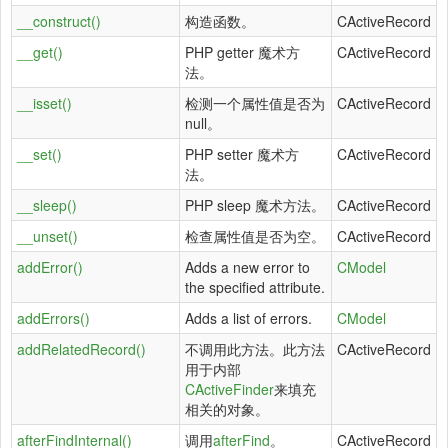
__construct()
构造函数。
CActiveRecord
__get()
PHP getter 魔术方
CActiveRecord
法。
__isset()
检测一个属性值是否为
CActiveRecord
null。
__set()
PHP setter 魔术方
CActiveRecord
法。
__sleep()
PHP sleep 魔术方法。
CActiveRecord
__unset()
检查属性值是否为空。
CActiveRecord
addError()
Adds a new error to
CModel
the specified attribute.
addErrors()
Adds a list of errors.
CModel
addRelatedRecord()
不调用此方法。此方法
CActiveRecord
用于内部
CActiveFinder
来填充
相关的对象。
afterFindInternal()
调用
afterFind
。
CActiveRecord