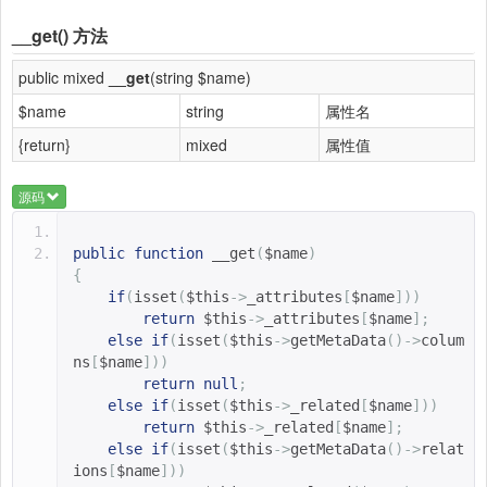
__get()
方法
public mixed
__get
(string $name)
$name
string
属性名
{return}
mixed
属性值
源码
public
function
__get
(
$name
)
{
if
(
isset
(
$this
->
_attributes
[
$name
]))
return
$this
->
_attributes
[
$name
];
else
if
(
isset
(
$this
->
getMetaData
()->
colum
ns
[
$name
]))
return
null
;
else
if
(
isset
(
$this
->
_related
[
$name
]))
return
$this
->
_related
[
$name
];
else
if
(
isset
(
$this
->
getMetaData
()->
relat
ions
[
$name
]))