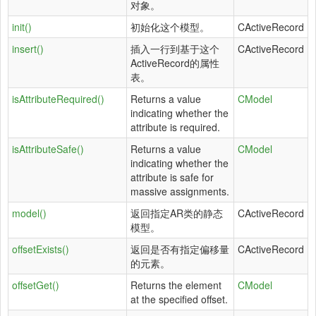
对象。
init()
初始化这个模型。
CActiveRecord
insert()
插入一行到基于这个
CActiveRecord
ActiveRecord的属性
表。
isAttributeRequired()
Returns a value
CModel
indicating whether the
attribute is required.
isAttributeSafe()
Returns a value
CModel
indicating whether the
attribute is safe for
massive assignments.
model()
返回指定AR类的静态
CActiveRecord
模型。
offsetExists()
返回是否有指定偏移量
CActiveRecord
的元素。
offsetGet()
Returns the element
CModel
at the specified offset.