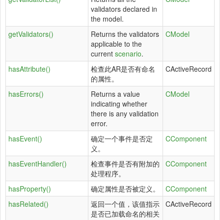
validators declared in
the model.
getValidators()
Returns the validators
CModel
applicable to the
current
scenario
.
hasAttribute()
检查此AR是否有命名
CActiveRecord
的属性。
hasErrors()
Returns a value
CModel
indicating whether
there is any validation
error.
hasEvent()
确定一个事件是否定
CComponent
义。
hasEventHandler()
检查事件是否有附加的
CComponent
处理程序。
hasProperty()
确定属性是否被定义。
CComponent
hasRelated()
返回一个值，该值指示
CActiveRecord
是否已加载命名的相关