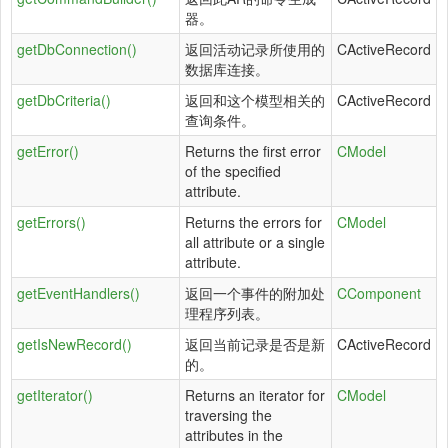
器。
getDbConnection()
返回活动记录所使用的
CActiveRecord
数据库连接。
getDbCriteria()
返回和这个模型相关的
CActiveRecord
查询条件。
getError()
Returns the first error
CModel
of the specified
attribute.
getErrors()
Returns the errors for
CModel
all attribute or a single
attribute.
getEventHandlers()
返回一个事件的附加处
CComponent
理程序列表。
getIsNewRecord()
返回当前记录是否是新
CActiveRecord
的。
getIterator()
Returns an iterator for
CModel
traversing the
attributes in the