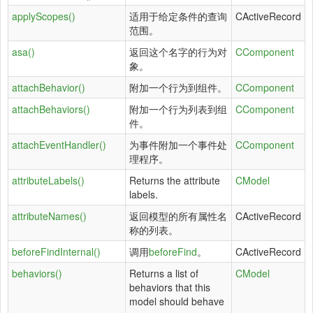
applyScopes()
适用于给定条件的查询
CActiveRecord
范围。
asa()
返回这个名字的行为对
CComponent
象。
attachBehavior()
附加一个行为到组件。
CComponent
attachBehaviors()
附加一个行为列表到组
CComponent
件。
attachEventHandler()
为事件附加一个事件处
CComponent
理程序。
attributeLabels()
Returns the attribute
CModel
labels.
attributeNames()
返回模型的所有属性名
CActiveRecord
称的列表。
beforeFindInternal()
调用
beforeFind
。
CActiveRecord
behaviors()
Returns a list of
CModel
behaviors that this
model should behave