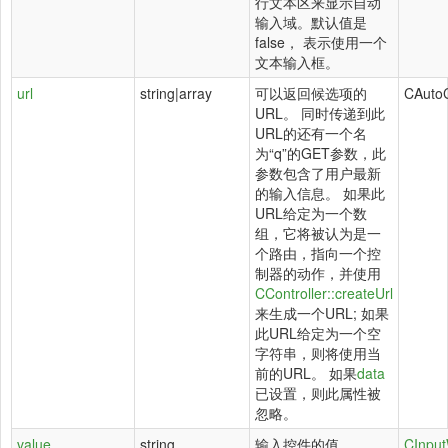
行文本区来显示自动
输入域。默认值是
false， 表示使用一个
文本输入框。
url
string|array
可以返回候选项的
CAuto
URL。 同时传递到此
URL的还有一个名
为“q”的GET参数，此
参数包含了用户最新
的输入信息。 如果此
URL给定为一个数
组，它将被认为是一
个路由，指向一个控
制器的动作，并使用
CController::createUrl
来生成一个URL; 如果
此URL给定为一个空
字符串，则将使用当
前的URL。 如果
data
已设置，则此属性被
忽略。
value
string
输入控件的值
CInput