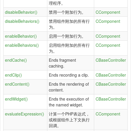
理程序。
disableBehavior()
禁用一个附加行为。
CComponent
disableBehaviors()
禁用组件附加的所有行
CComponent
为。
enableBehavior()
启用一个附加行为。
CComponent
enableBehaviors()
启用组件附加的所有行
CComponent
为。
endCache()
Ends fragment
CBaseController
caching.
endClip()
Ends recording a clip.
CBaseController
endContent()
Ends the rendering of
CBaseController
content.
endWidget()
Ends the execution of
CBaseController
the named widget.
evaluateExpression()
计算一个PHP表达式，
CComponent
或根据组件上下文执行
回调。