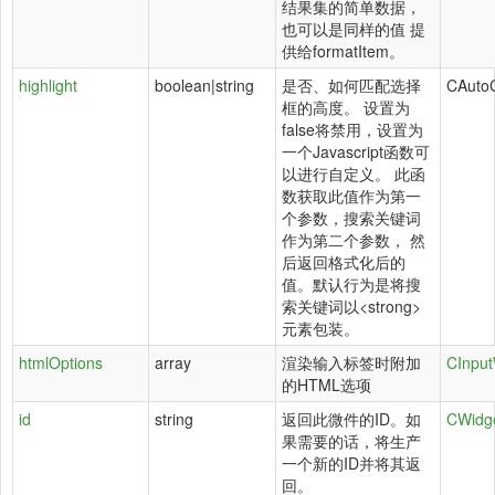
结果集的简单数据，
也可以是同样的值 提
供给formatItem。
highlight
boolean|string
是否、如何匹配选择
CAuto
框的高度。 设置为
false将禁用，设置为
一个Javascript函数可
以进行自定义。 此函
数获取此值作为第一
个参数，搜索关键词
作为第二个参数， 然
后返回格式化后的
值。默认行为是将搜
索关键词以<strong>
元素包装。
htmlOptions
array
渲染输入标签时附加
CInput
的HTML选项
id
string
返回此微件的ID。如
CWidg
果需要的话，将生产
一个新的ID并将其返
回。