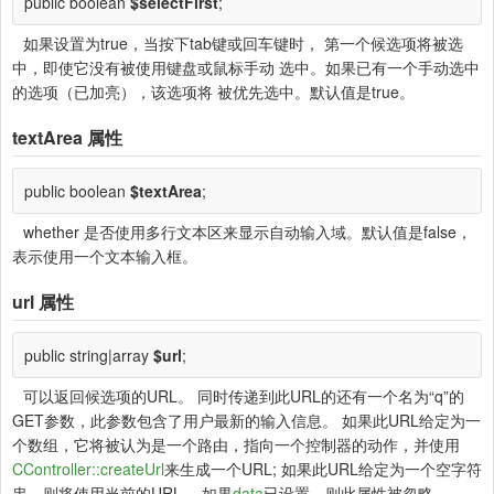
public boolean
$selectFirst
;
如果设置为true，当按下tab键或回车键时， 第一个候选项将被选
中，即使它没有被使用键盘或鼠标手动 选中。如果已有一个手动选中
的选项（已加亮），该选项将 被优先选中。默认值是true。
textArea
属性
public boolean
$textArea
;
whether 是否使用多行文本区来显示自动输入域。默认值是false，
表示使用一个文本输入框。
url
属性
public string|array
$url
;
可以返回候选项的URL。 同时传递到此URL的还有一个名为“q”的
GET参数，此参数包含了用户最新的输入信息。 如果此URL给定为一
个数组，它将被认为是一个路由，指向一个控制器的动作，并使用
CController::createUrl
来生成一个URL; 如果此URL给定为一个空字符
串，则将使用当前的URL。 如果
data
已设置，则此属性被忽略。