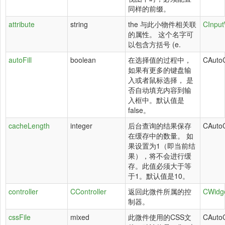
同样的前缀。
attribute
string
the 与此小物件相关联
CInput
的属性。 这个名字可
以包含方括号 (e.
autoFill
boolean
在选择值的过程中，
CAuto
如果有更多的键盘输
入或者鼠标选择， 是
否自动填充内容到输
入框中。默认值是
false。
cacheLength
integer
后台查询的结果保存
CAuto
在缓存中的数量。 如
果设置为1（即当前结
果），将不会进行缓
存。此值必须大于等
于1。默认值是10。
controller
CController
返回此微件所属的控
CWidg
制器。
cssFile
mixed
此微件使用的CSS文
CAuto