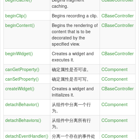
caching.
beginClip()
Begins recording a clip.
CBaseController
beginContent()
Begins the rendering of
CBaseController
content that is to be
decorated by the
specified view.
beginWidget()
Creates a widget and
CBaseController
executes it.
canGetProperty()
确定属性是否可读。
CComponent
canSetProperty()
确定属性是否可写。
CComponent
createWidget()
Creates a widget and
CBaseController
initializes it.
detachBehavior()
从组件中分离一个行
CComponent
为。
detachBehaviors()
从组件中分离所有行
CComponent
为。
detachEventHandler()
分离一个存在的事件处
CComponent