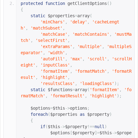
protected
function
getClientOptions
()
{
static
$properties
=
array
(
'minChars'
,
'delay'
,
'cacheLengt
h'
,
'matchSubset'
,
'matchCase'
,
'matchContains'
,
'mustMa
tch'
,
'selectFirst'
,
'extraParams'
,
'multiple'
,
'multipleS
eparator'
,
'width'
,
'autoFill'
,
'max'
,
'scroll'
,
'scrollH
eight'
,
'inputClass'
,
'formatItem'
,
'formatMatch'
,
'formatR
esult'
,
'highlight'
,
'resultsClass'
,
'loadingClass'
);
static
$functions
=
array
(
'formatItem'
,
'fo
rmatMatch'
,
'formatResult'
,
'highlight'
);
$options
=
$this
->
options
;
foreach
(
$properties 
as
$property
)
{
if
(
$this
->
$property
!==
null
)
$options
[
$property
]=
$this
->
$prope