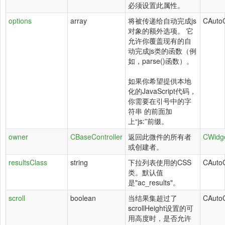
必须设置此属性。
options
array
将被传递给自动完成js
CAuto
对象的额外选项。 它
允许你覆盖现有的自
动完成js类的函数（例
如，parse()函数）。
如果你希望提供本地
化的JavaScript代码，
你需要在引号中的字
符串 的前面加
上“js:”前缀。
owner
CBaseController
返回此微件的所有者
CWidg
或创建者。
resultsClass
string
下拉列表使用的CSS
CAuto
类。默认值
是"ac_results"。
scroll
boolean
当结果集超过了
CAuto
scrollHeight设置的可
用高度时，是否允许