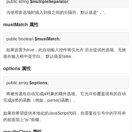
public string
$multipleSeparator
;
当使用多选项时插入到值之间的分隔符。默认值是“，”。
mustMatch
属性
public boolean
$mustMatch
;
如果设置为true，此自动输入控件将仅允许 后台提供的选项。无效
值在输入框中是空白。 默认值是false。
options
属性
public array
$options
;
将被传递给自动完成js对象的额外选项。 它允许你覆盖现有的自动
完成js类的函数（例如，parse()函数）。
如果你希望提供本地化的JavaScript代码，你需要在引号中的字符串
的前面加上“js:”前缀。
resultsClass
属性