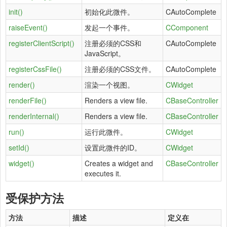
init()
初始化此微件。
CAutoComplete
raiseEvent()
发起一个事件。
CComponent
registerClientScript()
注册必须的CSS和
CAutoComplete
JavaScript。
registerCssFile()
注册必须的CSS文件。
CAutoComplete
render()
渲染一个视图。
CWidget
renderFile()
Renders a view file.
CBaseController
renderInternal()
Renders a view file.
CBaseController
run()
运行此微件。
CWidget
setId()
设置此微件的ID。
CWidget
widget()
Creates a widget and
CBaseController
executes it.
受保护方法
方法
描述
定义在